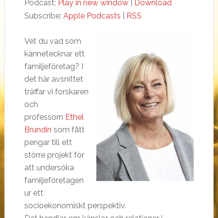
Podcast:
Play in new window
|
Download
Subscribe:
Apple Podcasts
|
RSS
Vet du vad som
kännetecknar ett
familjeföretag? I
det här avsnittet
träffar vi forskaren
och
professorn
Ethel
Brundin
som fått
pengar till ett
större projekt för
att undersöka
familjeföretagen
ur ett
socioekonomiskt perspektiv.