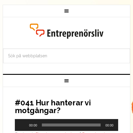
#041 Hur hanterar vi
motgångar?
Ljudspelare
00:00
00:00