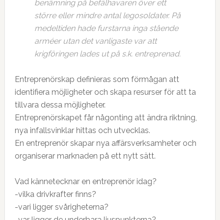
benämning på befälhavaren över ett
större eller mindre antal legosoldater. På
medeltiden hade furstarna inga stående
arméer utan det vanligaste var att
krigföringen lades ut på s.k. entreprenad.
Entreprenörskap definieras som förmågan att
identifiera möjligheter och skapa resurser för att ta
tillvara dessa möjligheter.
Entreprenörskapet får någonting att ändra riktning,
nya infallsvinklar hittas och utvecklas.
En entreprenör skapar nya affärsverksamheter och
organiserar marknaden på ett nytt sätt.
Vad kännetecknar en entreprenör idag?
-vilka drivkrafter finns?
-vari ligger svårigheterna?
-var ligger de underbara ljuspunkterna?