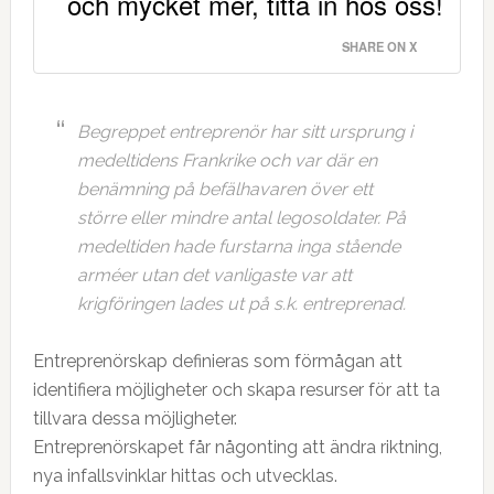
och mycket mer, titta in hos oss!
SHARE ON X
Begreppet entreprenör har sitt ursprung i
medeltidens Frankrike och var där en
benämning på befälhavaren över ett
större eller mindre antal legosoldater. På
medeltiden hade furstarna inga stående
arméer utan det vanligaste var att
krigföringen lades ut på s.k. entreprenad.
Entreprenörskap definieras som förmågan att
identifiera möjligheter och skapa resurser för att ta
tillvara dessa möjligheter.
Entreprenörskapet får någonting att ändra riktning,
nya infallsvinklar hittas och utvecklas.