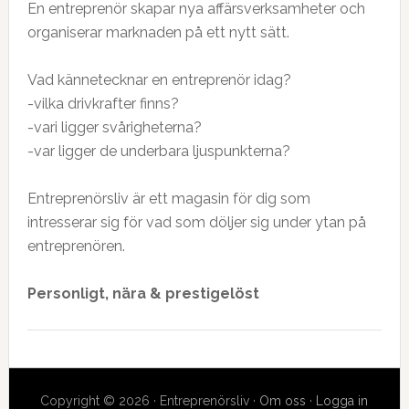
En entreprenör skapar nya affärsverksamheter och
organiserar marknaden på ett nytt sätt.
Vad kännetecknar en entreprenör idag?
-vilka drivkrafter finns?
-vari ligger svårigheterna?
-var ligger de underbara ljuspunkterna?
Entreprenörsliv är ett magasin för dig som
intresserar sig för vad som döljer sig under ytan på
entreprenören.
Personligt, nära & prestigelöst
Copyright © 2026 · Entreprenörsliv ·
Om oss
·
Logga in