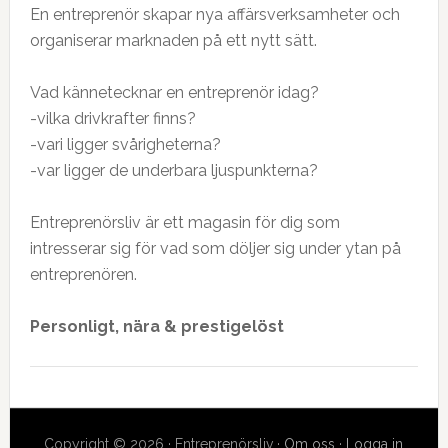
En entreprenör skapar nya affärsverksamheter och
organiserar marknaden på ett nytt sätt.
Vad kännetecknar en entreprenör idag?
-vilka drivkrafter finns?
-vari ligger svårigheterna?
-var ligger de underbara ljuspunkterna?
Entreprenörsliv är ett magasin för dig som
intresserar sig för vad som döljer sig under ytan på
entreprenören.
Personligt, nära & prestigelöst
Copyright © 2026 · Entreprenörsliv ·
Om oss
·
Logga in