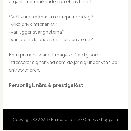
organiserar marknaden på ett nytt sätt.
Vad kännetecknar en entreprenör idag?
-vilka drivkrafter finns?
-vari ligger svårigheterna?
-var ligger de underbara ljuspunkterna?
Entreprenörsliv är ett magasin för dig som
intresserar sig för vad som döljer sig under ytan på
entreprenören.
Personligt, nära & prestigelöst
Copyright © 2026 · Entreprenörsliv ·
Om oss
·
Logga in