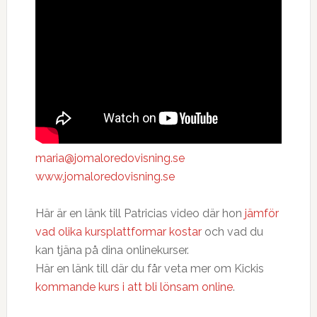
maria@jomaloredovisning.se
www.jomaloredovisning.se
Här är en länk till Patricias video där hon
jämför
vad olika kursplattformar kostar
och vad du
kan tjäna på dina onlinekurser.
Här en länk till där du får veta mer om Kickis
kommande kurs i att bli lönsam online
.