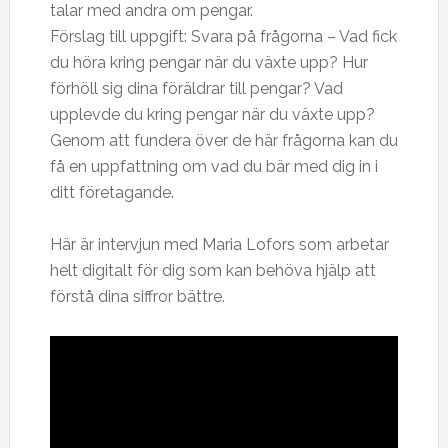
talar med andra om pengar. ⠀
Förslag till uppgift: Svara på frågorna – Vad fick
du höra kring pengar när du växte upp? Hur
förhöll sig dina föräldrar till pengar? Vad
upplevde du kring pengar när du växte upp?
Genom att fundera över de här frågorna kan du
få en uppfattning om vad du bär med dig in i
ditt företagande. ⠀
Här är intervjun med Maria Lofors som arbetar
helt digitalt för dig som kan behöva hjälp att
förstå dina siffror bättre.