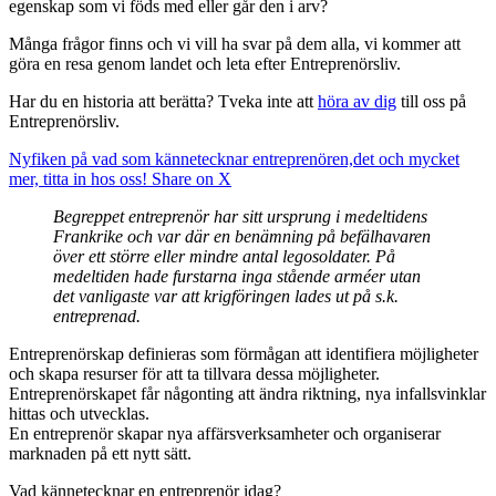
egenskap som vi föds med eller går den i arv?
Många frågor finns och vi vill ha svar på dem alla, vi kommer att
göra en resa genom landet och leta efter Entreprenörsliv.
Har du en historia att berätta? Tveka inte att
höra av dig
till oss på
Entreprenörsliv.
Nyfiken på vad som kännetecknar entreprenören,det och mycket
mer, titta in hos oss!
Share on X
Begreppet entreprenör har sitt ursprung i medeltidens
Frankrike och var där en benämning på befälhavaren
över ett större eller mindre antal legosoldater. På
medeltiden hade furstarna inga stående arméer utan
det vanligaste var att krigföringen lades ut på s.k.
entreprenad.
Entreprenörskap definieras som förmågan att identifiera möjligheter
och skapa resurser för att ta tillvara dessa möjligheter.
Entreprenörskapet får någonting att ändra riktning, nya infallsvinklar
hittas och utvecklas.
En entreprenör skapar nya affärsverksamheter och organiserar
marknaden på ett nytt sätt.
Vad kännetecknar en entreprenör idag?