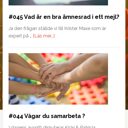
#045 Vad är en bra ämnesrad i ett mejl?
Ja den frågan ställde vi till Krister Maxe som är
expert på …
[Läs mer...]
#044 Vågar du samarbeta ?
I dagens avsnitt diskuterar Kicki & Patricia