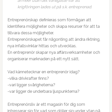
arméer utan det vanligaste var att
krigföringen lades ut på s.k. entreprenad.
Entreprenörskap definieras som förmågan att
identifiera möjligheter och skapa resurser för att ta
tillvara dessa möjligheter.
Entreprenörskapet får någonting att ändra riktning,
nya infallsvinklar hittas och utvecklas.
En entreprenör skapar nya affärsverksamheter och
organiserar marknaden på ett nytt sätt.
Vad kännetecknar en entreprenör idag?
-vilka drivkrafter finns?
-vari ligger svårigheterna?
-var ligger de underbara ljuspunkterna?
Entreprenörsliv är ett magasin för dig som
intresserar sig för vad som döljer sig under ytan på